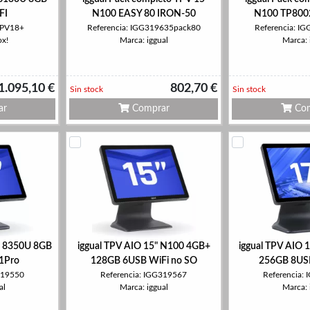
FI
N100 EASY 80 IRON-50
N100 TP800
TPV18+
Referencia: IGG319635pack80
Referencia: I
ox!
Marca: iggual
Marca: 
1.095,10 €
802,70 €
Sin stock
Sin stock
ar
Comprar
Com
i5 8350U 8GB
iggual TPV AIO 15" N100 4GB+
iggual TPV AIO 
1Pro
128GB 6USB WiFi no SO
256GB 8US
319550
Referencia: IGG319567
Referencia:
al
Marca: iggual
Marca: 