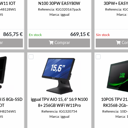
W11 IOT
N100 30PW EASY80W
30PW+ EAS
7J648128W1
Referencia: IGG320167pack
Referencia: I
OS
Marca: iggual
Marca: 
865,75 €
669,15 €
En stock
Sin stock
ar
Comprar
Com
l i5 8Gb-SSD
iggual TPV AIO 15, 6" 16:9 N100
10POS TPV 21
OT
8+ 256GB WiFi W11Pro
RK3568-2Gb-
6I5H8256W1
Referencia: IGG320754
Referencia: 10
OS
Marca: iggual
Marca: