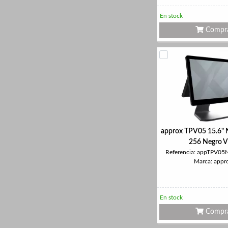
En stock
Compr
approx TPV05 15.6"
256 Negro V
Referencia: appTPV0
Marca: appr
En stock
Compr