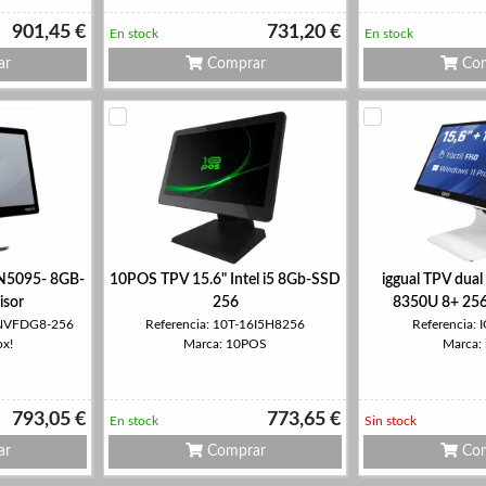
901,45 €
731,20 €
En stock
En stock
ar
Comprar
Com
 N5095- 8GB-
10POS TPV 15.6" Intel i5 8Gb-SSD
iggual TPV dual 
isor
256
8350U 8+ 25
5NVFDG8-256
Referencia: 10T-16I5H8256
Referencia:
ox!
Marca: 10POS
Marca: 
793,05 €
773,65 €
En stock
Sin stock
ar
Comprar
Com