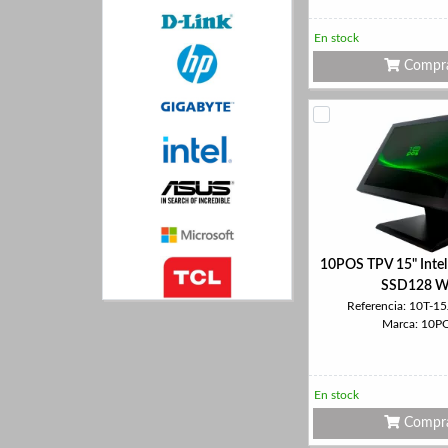
En stock
Compr
10POS TPV 15" Intel
SSD128 Wi
Referencia: 10T-1
Marca: 10P
En stock
Compr