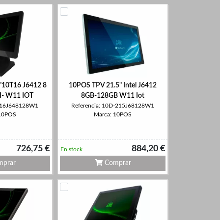
"10T16 J6412 8
10POS TPV 21.5" Intel J6412
I- W11 IOT
8GB-128GB W11 Iot
T-16J648128W1
Referencia: 10D-215J68128W1
 10POS
Marca: 10POS
726,75 €
884,20 €
En stock
prar
Comprar