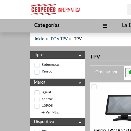
Categorías
La 
Inicio
PC y TPV
TPV
Tipo
TPV
Sobremesa
Kiosco
Ordenar por
Marca
iggual
approx!
10POS
Ver Más...
Dispositivo
approx TPV 18.5" i3