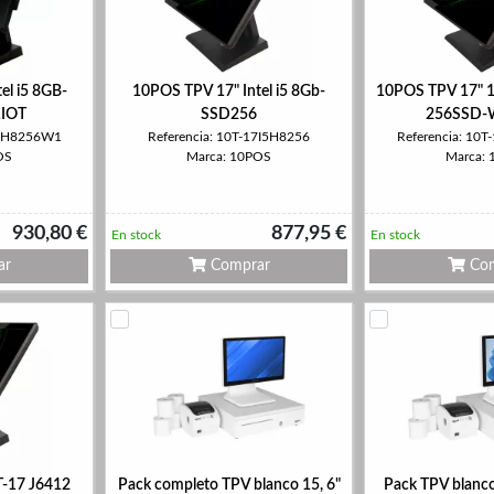
el i5 8GB-
10POS TPV 17" Intel i5 8Gb-
10POS TPV 17" 10
IOT
SSD256
256SSD-
5I5H8256W1
Referencia: 10T-17I5H8256
Referencia: 10
OS
Marca: 10POS
Marca:
930,80 €
877,95 €
En stock
En stock
ar
Comprar
Com
-17 J6412
Pack completo TPV blanco 15, 6"
Pack TPV blanco