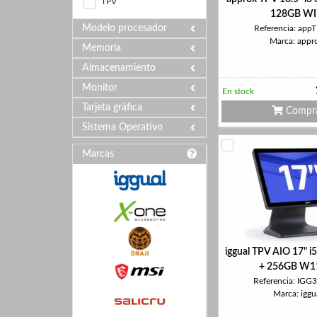
TPV
128GB WI
Modelo procesador
Referencia: app
Marca: appr
Memoria
Almacenamiento
Monitor
En stock
Tarjeta gráfica
Compr
Sistema Operativo
Marcas
iggual TPV AIO 17" 
+ 256GB W1
Referencia: IGG
Marca: iggu