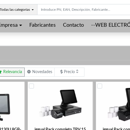
Todas las categorías
Empresa
Fabricantes
Contacto
--WEB ELECTRÓ
Relevancia
Novedades
Precio
 8130U 8GB-
iggual Pack completo TPV 15
iggual Pack co