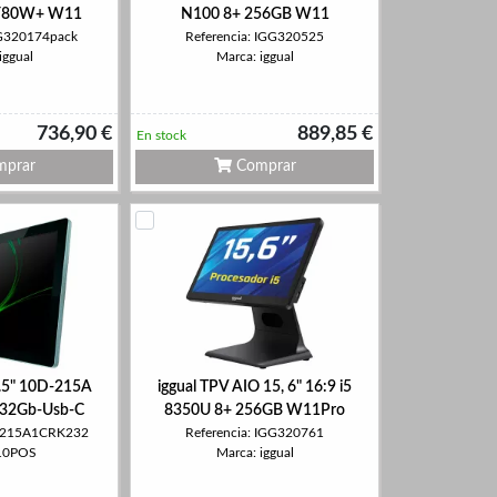
Y80W+ W11
N100 8+ 256GB W11
GG320174pack
Referencia: IGG320525
iggual
Marca: iggual
736,90 €
889,85 €
En stock
prar
Comprar
.5" 10D-215A
iggual TPV AIO 15, 6" 16:9 i5
32Gb-Usb-C
8350U 8+ 256GB W11Pro
D-215A1CRK232
Referencia: IGG320761
 10POS
Marca: iggual