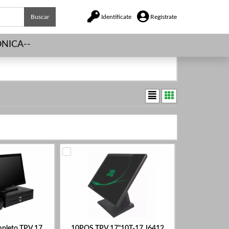
Buscar
Identifícate
Regístrate
NICA--
mpleto TPV 17
10POS TPV 17"10T-17 J6412