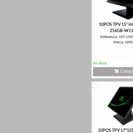
10POS TPV 15" Int
256GB-W11
Referencia: 10T-1
Marca: 10P
En stock
Compr
10POS TPV 17"10T