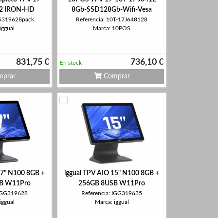
2 IRON-HD
8Gb-SSD128Gb-Wifi-Vesa
GG319628pack
Referencia: 10T-17J648128
iggual
Marca: 10POS
831,75 €
736,10 €
En stock
prar
Comprar
17" N100 8GB +
iggual TPV AIO 15" N100 8GB +
B W11Pro
256GB 8USB W11Pro
 IGG319628
Referencia: IGG319635
iggual
Marca: iggual