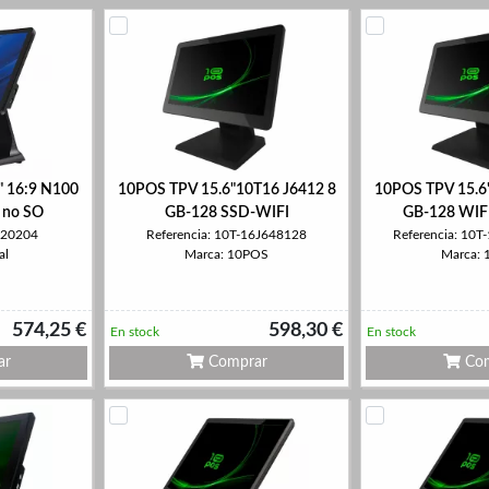
6" 16:9 N100
10POS TPV 15.6"10T16 J6412 8
10POS TPV 15.6
 no SO
GB-128 SSD-WIFI
GB-128 WIF
320204
Referencia: 10T-16J648128
Referencia: 10
al
Marca: 10POS
Marca:
574,25 €
598,30 €
En stock
En stock
ar
Comprar
Com