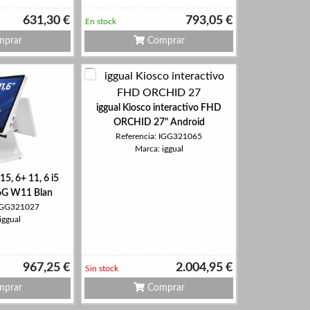
631,30 €
793,05 €
En stock
prar
Comprar
iggual Kiosco interactivo FHD
ORCHID 27" Android
Referencia: IGG321065
Marca: iggual
15, 6+ 11, 6 i5
6G W11 Blan
 IGG321027
iggual
967,25 €
2.004,95 €
Sin stock
prar
Comprar