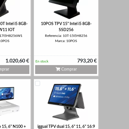
T Intel i5 8GB-
10POS TPV 15" Intel i5 8GB-
W11 IOT
SSD256
T-17I5H8256W1
Referencia: 10T-15I5H8256
 10POS
Marca: 10POS
1.020,60 €
793,20 €
En stock
prar
Comprar
 15, 6" N100 +
iggual TPV dual 15, 6" 11, 6" 16:9