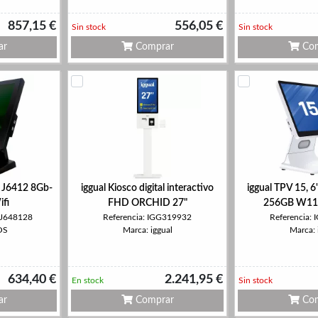
857,15 €
556,05 €
Sin stock
Sin stock
ar
Comprar
Com
 J6412 8Gb-
iggual Kiosco digital interactivo
iggual TPV 15, 
fi
FHD ORCHID 27"
256GB W11P
5J648128
Referencia: IGG319932
Referencia:
OS
Marca: iggual
Marca: 
634,40 €
2.241,95 €
En stock
Sin stock
ar
Comprar
Com