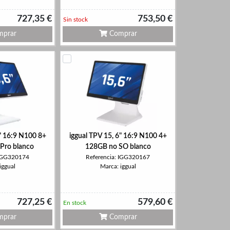
727,35 €
753,50 €
Sin stock
prar
Comprar
6" 16:9 N100 8+
iggual TPV 15, 6" 16:9 N100 4+
ro blanco
128GB no SO blanco
 IGG320174
Referencia: IGG320167
iggual
Marca: iggual
727,25 €
579,60 €
En stock
prar
Comprar