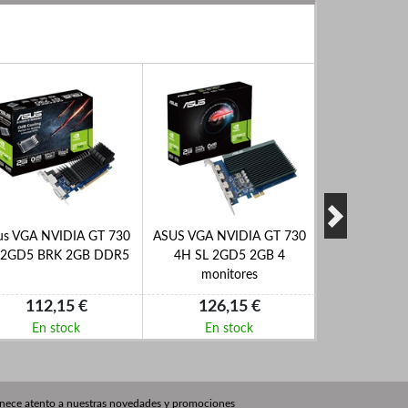
us VGA NVIDIA GT 730
ASUS VGA NVIDIA GT 730
MSI VGA NVI
 2GD5 BRK 2GB DDR5
4H SL 2GD5 2GB 4
2GD3H LP 
monitores
112,15 €
126,15 €
92,2
En stock
En stock
En s
nece atento a nuestras novedades y promociones