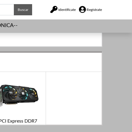
Buscar
Identifícate
Regístrate
NICA--
PCI Express DDR7