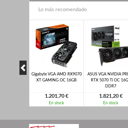
Lo más recomendado
AMD PRIME RX
Gigabyte VGA AMD RX9070
ASUS VGA NVIDIA PR
6G 16GB DDR6
XT GAMING OC 16GB
RTX 5070 Ti OC 16
DDR7
,90 €
1.201,70 €
1.821,20 €
 stock
En stock
En stock