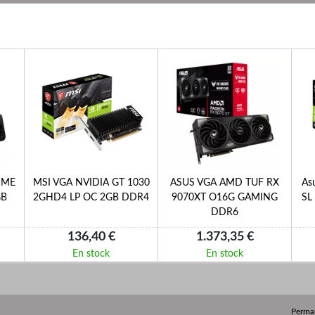
IME
MSI VGA NVIDIA GT 1030
ASUS VGA AMD TUF RX
As
GB
2GHD4 LP OC 2GB DDR4
9070XT O16G GAMING
SL
DDR6
136,40 €
1.373,35 €
En stock
En stock
Perma